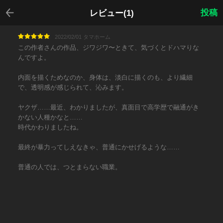
戻る
投稿
レビュー(1)
2022/02/01 タマホーム
この作者さんの作品、ジワジワ〜ときて、気づくとドハマりな
んですよ。
内面を描くためなのか、身体は、淡白に描くのも、より繊細
で、透明感が感じられて、沁みます。
ヤクザ……最近、わかりましたが、真面目で高学歴で融通がき
かない人種かなと……
時代かわりましたね。
最終が暴力ってしえなきゃ、普通にかせげるような……
普通の人では、つとまらない職業。