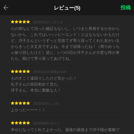
戻る
投稿
レビュー(5)
2025/01/12 しげしげ
心の病なんて治った確証もないし、いつまた再発するか分から
ないから、これではいハッピーエンド！とはならないかもだけ
ど、洋子さんというずっと見捨てず寄り添ってくれた友がいる
からきっと大丈夫ですよね。今まで頑張ったね！（周りめっち
ゃ振り回したけど）逆に、いつの日か洋子さんが大変な時が来
たら、助けて寄り添ってあげてね。
2023/11/19 猿飛あやめ
ものすごく遠回りしたけど良かった！
礼子さんの笑顔初めて見た。
洋子さん、本当に素敵な人！
2023/10/01 にゃむ
よかったーーー！！
2023/08/20 ゆらぐ
幸せになってくれてよかった。最後の最後まで洋子様が素敵で