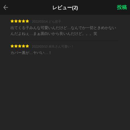
戻る
投稿
レビュー(2)
2022/03/14 どら息子
出てくる子みんな可愛いんだけど…なんでか一切ときめかない
んだよねぇ…まぁ面白いから良いんだけど。。。笑
2022/03/10 未玖さん可愛い！
カバー裏が…ヤバい…！