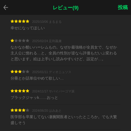
戻る
投稿
レビュー(9)
2025/10/06 まるまる
幸せになってほしい
2025/02/24 足利義兼
なかなか酷いハーレムもの。なぜか最強格が全員女で、なぜか
主人公に惚れる…と。全員の性別が逆なら評価もだいぶ変わる
と思います。絵は上手いし読みやすいけど、設定が…。
2025/01/11 ディオニュソス
分冊とか話単位やめて欲しい…
2024/11/17 サバイバーゴマ派
ブラックジャッk……おっと
2024/06/20 はみあと
医学部を卒業してない凄腕闇医者といったところか。でも大繁
盛しそう