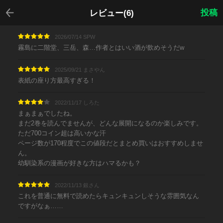
戻る
投稿
レビュー(6)
2026/07/14 SPW
霧島に二階堂、三岳、森…作者とはいい酒が飲めそうだw
2025/09/21 まさやん
表紙の座り方最高すぎる！
2022/11/17 しろた
まぁまぁでしたね。
まだ2巻を読んでませんが、どんな展開になるのか楽しみです。
ただ700コイン超は高いかな汗
ページ数が170程度でこの値段だとまとめ買いはおすすめしませ
ん。
幼馴染系の漫画が好きな方はハマるかも？
2022/11/13 銀さん
これを普通に無料で読めたらキュンキュンしそうな雰囲気なん
ですがなぁ……