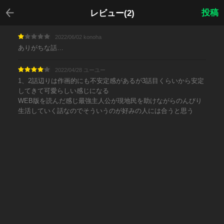
戻る
投稿
レビュー(2)
2022/06/02 konoha
ありがちな話…
2022/04/28 ユーユー
1、2話辺りは作画的にも不安定感があるが3話目くらいから安定
してきて可愛らしい感じになる
WEB版を読んだ感じ最強主人公が現地民を助けながらのんびり
生活していく話なのでそういうのが好みの人には合うと思う