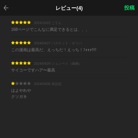
戻る
投稿
レビュー(4)
2024/10/22 ごてん
168ページでこんなに満足できるとは、、、
2024/04/27 バスケット・オリバ
この漫画は最高だ、えっちだ！えっち！ﾌｫｫｫｳ!!
2024/04/24 ジュンペイ（偽物）
サイコーですハア〜最高
2024/04/06 未設定
はよやれや
クソガキ