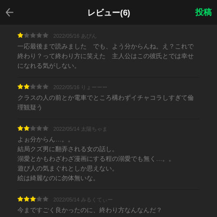
戻る
投稿
レビュー(6)
2022/05/16 あぴん
一応最後まで読みました でも、よう分からんね。え？これで
終わり？って終わり方に笑えた 主人公はこの彼氏とでは幸せ
になれる気がしない。
2022/05/16 りょーーー
クラスの人の前とか電車でところ構わずイチャコラしすぎて倫
理観疑う
2022/05/14 太陽ちゃま
よぉ分からん…。。
結局クズ男に翻弄される女の話し。
溺愛とかもわざわざ漫画にする程の溺愛でも無く…。。
遊び人の気まぐれとしか思えない。
絵は綺麗なのに勿体無いな。
2022/05/14 みるくてぃー
今まですごく良かったのに、終わり方なんなんだ？