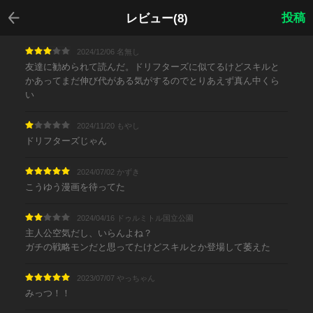
戻る
投稿
レビュー(8)
2024/12/06 名無し
友達に勧められて読んだ。ドリフターズに似てるけどスキルと
かあってまだ伸び代がある気がするのでとりあえず真ん中くら
い
2024/11/20 もやし
ドリフターズじゃん
2024/07/02 かずき
こうゆう漫画を待ってた
2024/04/16 ドゥルミトル国立公園
主人公空気だし、いらんよね？
ガチの戦略モンだと思ってたけどスキルとか登場して萎えた
2023/07/07 やっちゃん
みっつ！！