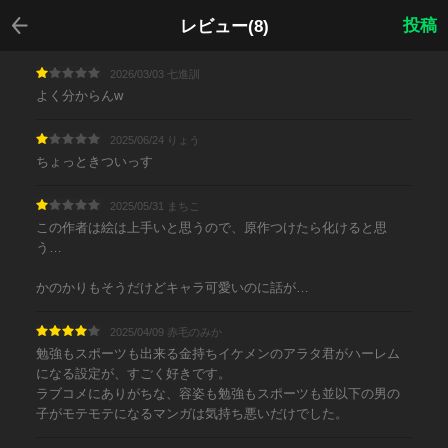
戻る
投稿
レビュー(8)
2026/03/03 七進訓
よく分からんw
2025/06/24 りょう
ちょっときついっす
2025/05/31 まちこ
この作者は絵は上手いと思うので、原作つけたら化けると思
う…
かのかりもそうだけどキャラ可愛いのに話が…
2025/04/09 赤毛のみか
勉強もスポーツも出来る金持ちイケメンのアラタ君がハーレム
になる設定が、すごく好きです。
ラブコメにありがちな、容姿も勉強もスポーツも並以下の男の
子がモテモテになるマンガは気持ち悪いだけでした。