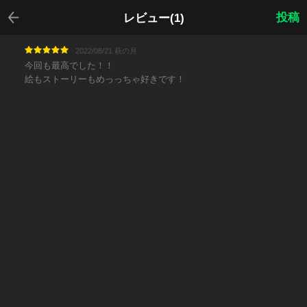
戻る
投稿
レビュー(1)
2022/08/21 萩の月
今回も最高でした！！
絵もストーリーもめっっちゃ好きです！