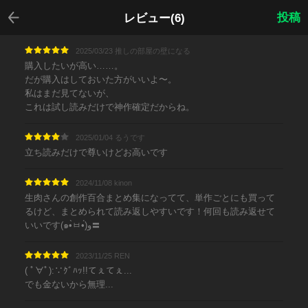
戻る
投稿
レビュー(6)
2025/03/23 推しの部屋の壁になる
購入したいが高い……。
だが購入はしておいた方がいいよ〜。
私はまだ見てないが、
これは試し読みだけで神作確定だからね。
2025/01/04 るうです
立ち読みだけで尊いけどお高いです
2024/11/08 kinon
生肉さんの創作百合まとめ集になってて、単作ごとにも買って
るけど、まとめられて読み返しやすいです！何回も読み返せて
いいです(๑•̀ㅂ•́)و〓
2023/11/25 REN
( ﾟ∀ﾟ):∵ｸﾞﾊｯ!!てぇてぇ...
でも金ないから無理...