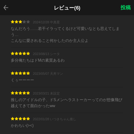
戻る
投稿
レビュー(6)
2024/12/28 中真星
なんだろう……若干イラってくるけど可愛いなとも思えてしま
う…
こんなに愛されること何かしたのか主人公よ
2023/08/13 シータ
多分俺たちはドMの素質あるわ
2023/05/07 天丼マン
くぅーーーー
2023/03/21 未設定
推しのアイドルの子、ドSメンヘラストーカーってのが想像飛び
越えてきて面白かったww
2022/01/28 いつきちゃん推し
かわちい(><)