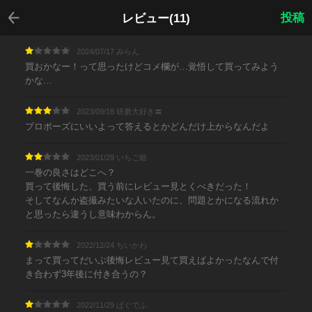
戻る
投稿
レビュー(11)
2024/07/17 みらん
買おかなー！って思ったけどコメ欄が…覚悟して買ってみよう
かな…
2023/09/18 研磨大好き〓
プロポーズにいいよって答えるとかどんだけ上からなんだよ
2023/01/29 いちご姫
一巻の良さはどこへ？
買って後悔した、買う前にレビュー見とくべきだった！
そしてなんか盗撮みたいな人いたのに、問題とかになる流れか
と思ったら違うし意味わからん。
2022/12/24 ちいかわ
まって買ってだいぶ後悔レビュー見て買えばよかったなんで付
き合わず3年後に付き合うの？
2022/11/29 ぱぐでふ