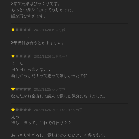
2巻で完結はびっくりです。
もっと中身深く掘って欲しかった。
話が飛びすぎです。
2022/11/26 ピロリ菌
…………。
3年後付き合うとかまずない。
2022/11/26 はるるーと
うーん
何か何とも言えない…
新刊やっとだ！って思って嬉しかったのに
2022/11/25 シンママ
なんだかお金出して読んで損した気分になりました。
2022/11/25 みにくいアヒルの子
えっ…
待ちに待って、これで終わり？？
あっさりすぎるし、意味わかんないところ多々ある。