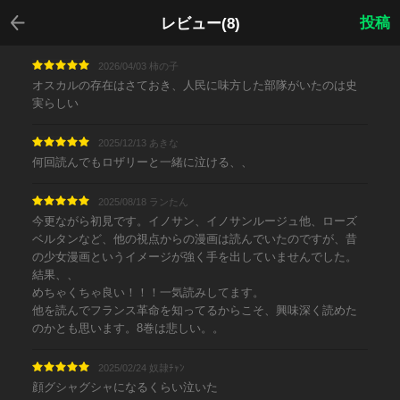
戻る
投稿
レビュー(8)
2026/04/03 柿の子
オスカルの存在はさておき、人民に味方した部隊がいたのは史
実らしい
2025/12/13 あきな
何回読んでもロザリーと一緒に泣ける、、
2025/08/18 ランたん
今更ながら初見です。イノサン、イノサンルージュ他、ローズ
ベルタンなど、他の視点からの漫画は読んでいたのですが、昔
の少女漫画というイメージが強く手を出していませんでした。
結果、、
めちゃくちゃ良い！！！一気読みしてます。
他を読んでフランス革命を知ってるからこそ、興味深く読めた
のかとも思います。8巻は悲しい。。
2025/02/24 奴隷‍‍‍‍️ﾁｬﾝ
顔グシャグシャになるくらい泣いた