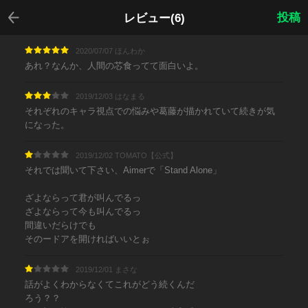
戻る
投稿
レビュー(6)
2020/07/07 ほんわか
あれ？なんか、人間の芯食ってて面白いよ。
2019/12/03 はなまる
それぞれのキャラ視点での悩みや葛藤が描かれていて続きが気
になった。
2019/12/02 TOMATO【公式】
それでは聞いて下さい、Aimerで「Stand Alone」
ざよならって君が叫んでるっ
ざよならって今も叫んでるっ
間違いだらけでも
そのードアを開ければいいとぉ
2019/12/01 まさな
話がよくわからなくてこれがどう続くんだ
ろう？？