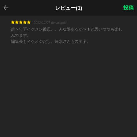
戻る
投稿
レビュー(1)
2022/12/07 dimartgold
超〜年下イケメン彼氏、、んな訳あるか〜！と思いつつも楽し
んでます。
編集長もイケオジだし、速水さんもステキ。