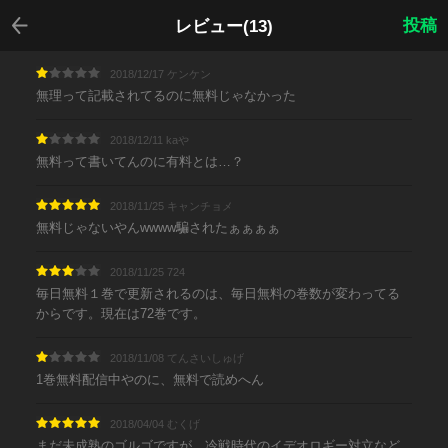
戻る
投稿
レビュー(13)
2018/12/17 ケンケン
無理って記載されてるのに無料じゃなかった
2018/12/11 kaや
無料って書いてんのに有料とは…？
2018/11/25 キャンチョメ
無料じゃないやんwwww騙されたぁぁぁぁ
2018/11/25 724
毎日無料１巻で更新されるのは、毎日無料の巻数が変わってる
からです。現在は72巻です。
2018/11/08 てんさいしゅげ
1巻無料配信中やのに、無料で読めへん
2018/04/04 むくげ
まだ未成熟のゴルゴですが、冷戦時代のイデオロギー対立など