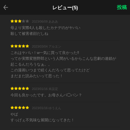
戻る
投稿
レビュー(5)
2023/06/09 あああ
母より実際4人も殺したカナデのがヤバい
殺して被害者顔だしね
2023/03/04 アルエン
これはヤバい！w一気に買って良かった‼︎
ってか実際変態野郎という人間がいるからこんな悲劇の連鎖が
起こるんだろうなぁ。。
この漫画いつまで続くんだろって思ってたけど
まだまだ読みたいって思った！
2023/01/16 未設定
今回も良かったです。お母さんパ◯パン？
2023/01/16 ゆうえん
やば
すっげぇ不気味な展開になってきた！