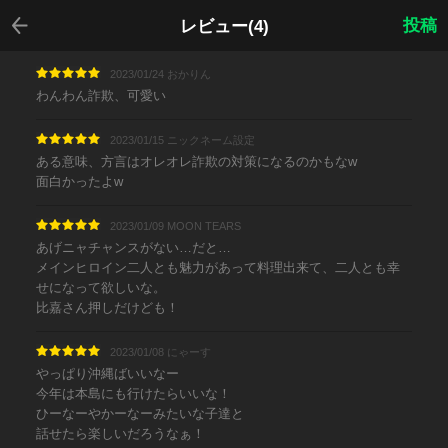
戻る
投稿
レビュー(4)
2023/01/24 おかりん
わんわん詐欺、可愛い
2023/01/15 ニックネーム設定
ある意味、方言はオレオレ詐欺の対策になるのかもなw
面白かったよw
2023/01/09 MOON TEARS
あげニャチャンスがない…だと…
メインヒロイン二人とも魅力があって料理出来て、二人とも幸
せになって欲しいな。
比嘉さん押しだけども！
2023/01/08 にゃーす
やっぱり沖縄ばいいなー
今年は本島にも行けたらいいな！
ひーなーやかーなーみたいな子達と
話せたら楽しいだろうなぁ！