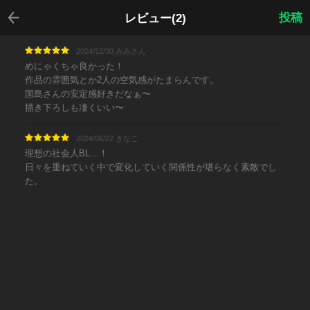
戻る
投稿
レビュー(2)
2024/12/30 みみさん
めにゃくちゃ良かった！
作品の雰囲気とか2人の空気感がたまらんです。
国島さんの安定感好きだなぁ〜
描き下ろしも凄くいい〜
2024/06/22 きなこ
理想の社会人BL…！
日々を重ねていく中で変化していく関係性が堪らなく素敵でし
た。