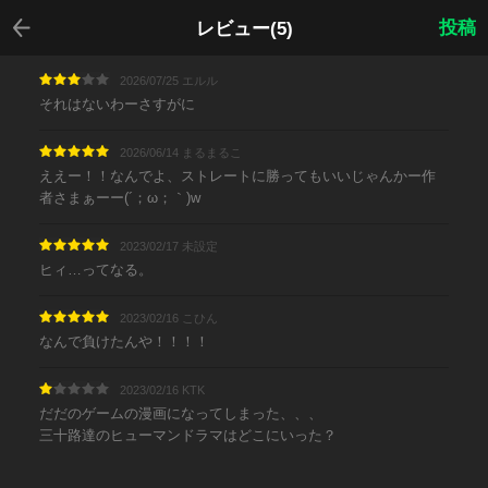
戻る
投稿
レビュー(5)
2026/07/25 エルル
それはないわーさすがに
2026/06/14 まるまるこ
ええー！！なんでよ、ストレートに勝ってもいいじゃんかー作
者さまぁーー(´；ω；｀)w
2023/02/17 未設定
ヒィ…ってなる。
2023/02/16 こひん
なんで負けたんや！！！！
2023/02/16 KTK
だだのゲームの漫画になってしまった、、、
三十路達のヒューマンドラマはどこにいった？