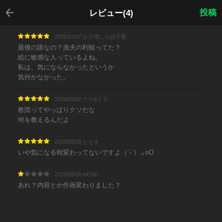
戻る
投稿
レビュー(4)
2025/01/07 かさ増し小説不要
最後の誰なの？漁夫の利狙ってた？
絵に敏感な人っているよね。
私は、気にならなかったというか
気付かなかった。
2024/03/02 クリ&リス
教団ってやっぱりクソだな
何を教えるんだよ
2023/03/29 ヒビキ
いや気になる程変わってないですよ（´-`）.｡oO
2023/03/28 HCNH
あれ？内容とか作画変わりました？