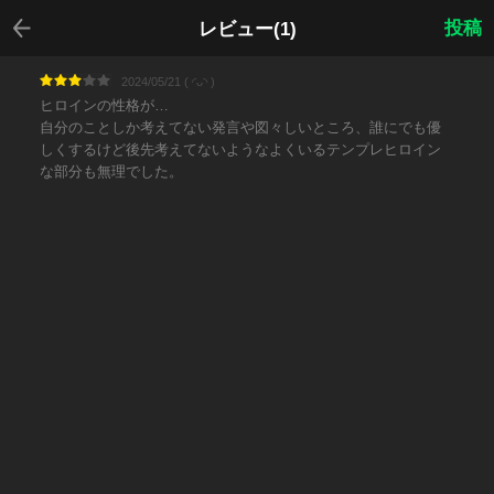
戻る
投稿
レビュー(1)
2024/05/21 ( ◜ᴗ◝ )
ヒロインの性格が…
自分のことしか考えてない発言や図々しいところ、誰にでも優
しくするけど後先考えてないようなよくいるテンプレヒロイン
な部分も無理でした。