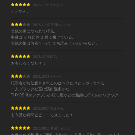
2023/11/08 わたなべ
ええやん。
2023/11/07 夜明けのヴァン
表紙の画につられて拝見。
中身は それ自体は 良く書けている。
表紙の娘は何者？ って 立ち読みじゃわからない。
2023/11/06 DAA
おもしろくなりそう
2023/10/26 ✴︎✴︎✴︎✴︎
犯罪者がお仕置きされるのはベタだけどスカッとする
一人ブラック社畜は演出過多かな
TUYOSHIかファブルか殺し屋かどの路線に行くのかワクワク
2023/09/24 猫まみれ
もう見た瞬間ビビッ！て来ました！
2023/08/18 冬眠くまさん
カラオケで見掛けて面白そうだなって思って見に来ました！！