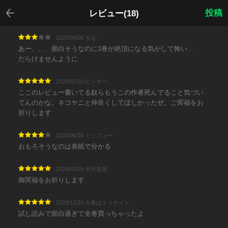
戻る
投稿
レビュー(18)
2025/06/06 るな。
あー、、、面白そうなのに1巻が絶頂になる気がして怖い…
だらけませんように
2024/07/10 ピンキー
ここのレビュー書いてる奴らもうこの作者死んでること気づい
てんのかな。ネコヤニと仲良くしてほしかったぜ。ご冥福をお
祈りします
2024/06/26 ミッフィー
おもろそうなのは表紙で分かる
2024/03/26 半沢直樹
御冥福をお祈りします
2023/12/24 今夜はトゥナイト
試し読みで面白過ぎて全巻買っちゃったよ