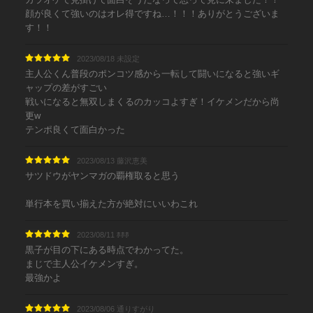
顔が良くて強いのはオレ得ですね…！！！ありがとうございま
す！！
2023/08/18 未設定
主人公くん普段のポンコツ感から一転して闘いになると強いギ
ャップの差がすごい
戦いになると無双しまくるのカッコよすぎ！イケメンだから尚
更w
テンポ良くて面白かった
2023/08/13 藤沢恵美
サツドウがヤンマガの覇権取ると思う
単行本を買い揃えた方が絶対にいいわこれ
2023/08/11 ﾎﾎﾎ
黒子が目の下にある時点でわかってた。
まじで主人公イケメンすぎ。
最強かよ
2023/08/06 通りすがり