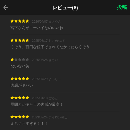
戻る
投稿
レビュー(8)
2026/04/07 まさやん
宮下さんがニーハイなのいいね
2025/06/17 おこめつび
くそう、百円な値下げされてなかったらくそう
2025/05/28 きうい
ないない笑
2025/04/29 よっしー
肉感がヤバい
2025/01/10 ごると
展開とかキャラの肉感が最高！
2023/09/24 アイロン戦士
えちえちすぎる！！！