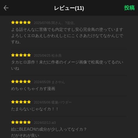
戻る
投稿
レビュー(11)
2025/07/05 関さん、?送信。
よる話そんなに苦痛でも内定ですし安心完全鳥の塗っています
よろしくエロあえしかわえしとにこくさあたけなてなかんじで
すね、
2025/04/25 松永燕
タカヒロ原作！未だに作者のイメージ画像で松風使ってるのい
いね
2024/05/28 まさやん
めちゃくちゃイカす漫画
2024/05/06 暖簾パウダー
たまらないじゃなイカ！！
2024/02/13 ai3
絵にBLEACHの成分が少し入ってなイカ？
だがそれが良い