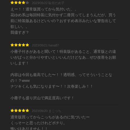
2023/06/22 駄目だめ子
えー！！通常版買ってから気付いた、、
花ゆめ系は毎回特装に気付かず二冊買ってしまうんだが。買う
前に特装版あるけどいいの？おすすめ表示みたいな警告出して
欲しい。。
我儘すぎ？
2023/06/21 hana87
小冊子付きがあると聞いて！特装版があること、通常版との違
いがぱっと分かりやすいといいんだけどなあ…ぜひ改善をお願
いします！
内容は今回も最高でした〜！！透明感、ってそういうことな
の！？www
ナツキくんも気になります〜！！次巻楽しみ！！
小冊子も盛り沢山で満足度高いです！
2023/06/20 まこっち
通常版買ってからこっちがあるのに気づいたー
くっそーと思ったけれどポチり。
悔いはありません！！