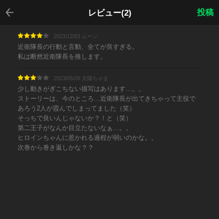
戻る
投稿
レビュー(2)
2023/12/03 ムーン
近衛隊長の行動と言動、全てが良すぎる。
私は断然近衛隊長を推します。
2023/05/26 太陽ちゃま
少し動きがぎこちない描写はあります…。。
ストーリーは、今のところ…近衛隊長が出てきちゃって主役で
あろう2人が霞んでしまってました（笑）
そっちで良いんじゃないか？！と（笑）
第二王子がなんか目立たないなぁ…。。
ヒロインちゃんに惹かれる過程が弱いのかな。。
次巻から巻き返しかな？？