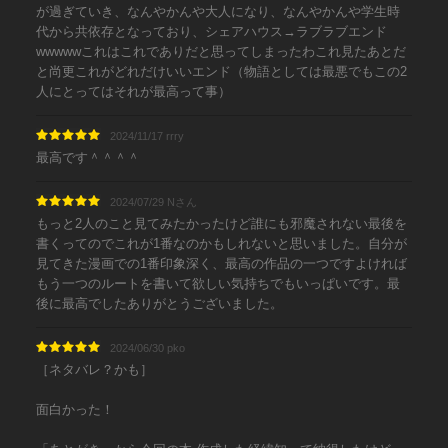
が過ぎていき、なんやかんや大人になり、なんやかんや学生時
代から共依存となっており、シェアハウス→ラブラブエンド
wwwwwこれはこれでありだと思ってしまったわこれ見たあとだ
と尚更これがどれだけいいエンド（物語としては最悪でもこの2
人にとってはそれが最高って事）
2024/11/17 rrry
最高です＾＾＾＾
2024/07/29 Nさん
もっと2人のこと見てみたかったけど誰にも邪魔されない最後を
書くってのでこれが1番なのかもしれないと思いました。自分が
見てきた漫画での1番印象深く、最高の作品の一つですよければ
もう一つのルートを書いて欲しい気持ちでもいっぱいです。最
後に最高でしたありがとうございました。
2024/06/30 pko
［ネタバレ？かも］
面白かった！