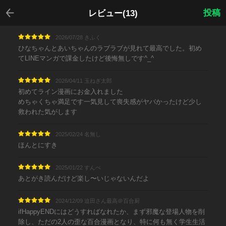
戻る
投稿
レビュー(13)
2026/07/28 きふく
ひなちゃんとあいちゃんのラブラブが見れて最高でした。初め
てLINEマンガで課金したけど後悔無しです^_^
2026/04/11 玉ねぎ太郎
初めてライン漫画にお金入れました
めちゃくちゃ満足です一気見して喪失感がヤバかったけど少し
救われた気がします
2025/02/24 名無し
ほんとにすき
2025/01/22 すんぺ
あとがき読んだけど楽し〜いじゃないんだよ
2024/12/09 迫田さん最高＠百合厨
ifHappyENDにはどうすればなれたか、まず邪魔な登場人物を削
除し、ただの2人の歪な百合漫画となり、特に何も無く学生生活