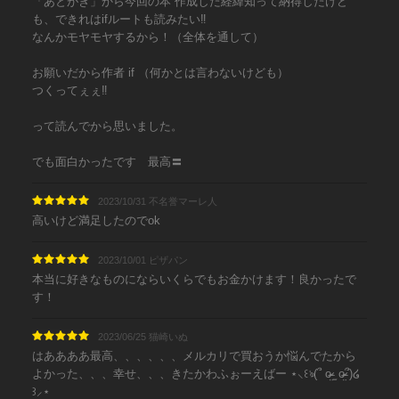
「あとがき」から今回の本 作成した経緯知って納得したけど
も、できれはifルートも読みたい‼︎
なんかモヤモヤするから！（全体を通して）
お願いだから作者 if （何かとは言わないけども）
つくってぇぇ‼︎
って読んでから思いました。
でも面白かったです 最高〓
2023/10/31 不名誉マーレ人
高いけど満足したのでok
2023/10/01 ピザパン
本当に好きなものにならいくらでもお金かけます！良かったで
す！
2023/06/25 猫崎いぬ
はああああ最高、、、、、、メルカリで買おうか悩んでたから
よかった、、、幸せ、、、きたかわふぉーえばー‪ ⋆⸜꒰ঌ(՞ o̴̶̷̤ ̫ o̴̶̷̤՞)໒
꒱⸝‍⋆