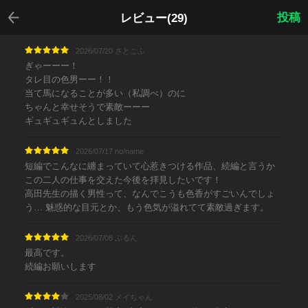
戻る
投稿
レビュー(29)
2026/07/20 さとこふ
ぎゃーーー！
タレ目の色男ーー！！
当て馬になることが多い（私調べ）のに
ちゃんと幸せそうで素敵ーーー
ギュギュギュんとしました
2026/07/17 no/name
短編でこんなに纏まっていて心惹きつける作品、続編と言うか
この二人の仕事を交えた今後を拝見したいです！
高田先生の描く男性って、なんでこうも色香がすごいんでしょ
う… 魅惑的な目元とか、もう色気が溢れてて素敵過ぎます。
2026/07/08 ぷるん
最高です。
続編お願いします
2025/08/02 メイちゃん