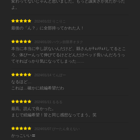
変わってないじゃんと思いました。もっと誠実さが見たかった
よ。
2024/01/22 りこりこ
最後の「ん？」に全部持ってかれた人！
2024/01/20 ハウン担限界オタク
本当に本当に申し訳ないんだけど、縣さんがﾁｮﾒﾁｮﾒしてるとこ
ろ、体ぴーんって伸びてるけどどんだけベッド長いんだろうっ
てそればっかり気になってしまった……
2024/01/14 てんぽー
なるほど…
これは…確かに続編希望だわ
2024/01/11 るるる
最高。読んで良かった。
まじで続編希望！皆と同じ感想なってまう。笑
2024/01/07 ぴーたん食えない
かっこいい〓