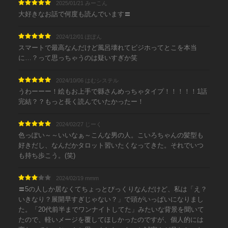
2025/01/21 みーこん
大好きなお話で何度も読んでいます〓
2024/12/01 ぽぽん
スマートで最高なんだけど風呂壊れてビジホってとこを本当
に…？って思っちゃうのは疑いすぎか笑
2024/10/06 はむシステル
うわーーー！絵もお上手で縣さんめっちゃタイプ！！！！！1話
完結？？もっと長く読んでいたかったー！
2024/02/27 じーく
色っぽい～～いいなぁ～こんな男の人。こいろちゃんの髪型も
好きだし、なんだかタロット習いたくなってきた。それでいつ
も持ち歩こう。(笑)
2024/02/19 mmm
〓5の人しか居なくてちょっとびっくりなんだけど、私は「え？
いきなり？展開早すぎじゃない？」で頭がいっぱいになりまし
た。「20代前半までワンナイトしてた」みたいな背景を聞いて
たので、軽いメージを覆してほしかったのですが、個人的には