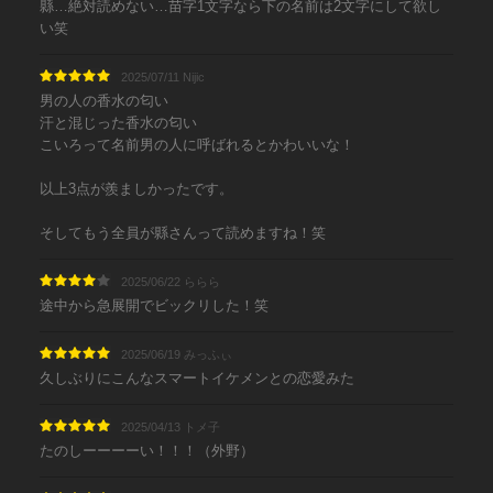
縣…絶対読めない…苗字1文字なら下の名前は2文字にして欲し
い笑
2025/07/11 Nijic
男の人の香水の匂い
汗と混じった香水の匂い
こいろって名前男の人に呼ばれるとかわいいな！
以上3点が羨ましかったです。
そしてもう全員が縣さんって読めますね！笑
2025/06/22 ららら
途中から急展開でビックリした！笑
2025/06/19 みっふぃ
久しぶりにこんなスマートイケメンとの恋愛みた
2025/04/13 トメ子
たのしーーーーい！！！（外野）