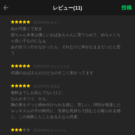
戻る
投稿
レビュー(11)
2026/01/06 みかこ
絵が可愛くて好き
苗ちゃん本来は優しいおばあちゃんに育てられて、めちゃくち
ゃ良い子なのになぁ
あの合コン行かなかったら、それなりに幸せなままだったと思
う
2025/09/20 なななななな
43歳のおばさんだけどものすごく刺さってます
2024/07/22 未設定
無料までしか読んでないけど…
なんかキツイ、かも。
胸の奥をグッと締め付けられる感じ。苦しい。SNSが発達した
ルッキズムの子の時代に、安易な気持ちで読むと心殺られる感
じ。この体験したことある人なら尚更。
2024/06/21 がーちゃん