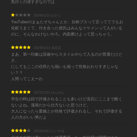
気付くの遅すぎなのでは
2024/01/15 おかじ
YouTuberのまぁたそちゃんとか、自称ブスって言っててでもお
化粧うまくて、付き合った彼氏はみんなイケメンって人がいる
のに、そんなわけないやろ。内面磨けよって思っちゃう。
2024/01/13 未設定
まあ、第一印象は容赦やらスタイルやらで入るのが普通だけど
さ、
にしてもここの住民たち揃いも揃って性格おわりすぎじゃな
い？？
人間ってこえーわ
2023/12/21 ゆんゆん
学生の時は顔で評価されることも多いけど流石にここまで酷く
ないよね。漫画だから仕方ないと思うけど。
大人になったら愛嬌とか性格で評価されるし、それで評価する
人の方がいい男だよ
2023/10/11 たいやき