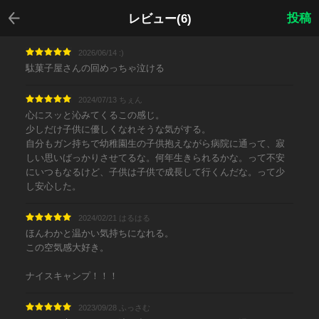
戻る
投稿
レビュー(6)
2026/06/14 :)⠀
駄菓子屋さんの回めっちゃ泣ける
2024/07/13 ちぇん
心にスッと沁みてくるこの感じ。
少しだけ子供に優しくなれそうな気がする。
自分もガン持ちで幼稚園生の子供抱えながら病院に通って、寂
しい思いばっかりさせてるな。何年生きられるかな。って不安
にいつもなるけど、子供は子供で成長して行くんだな。って少
し安心した。
2024/02/21 はるはる
ほんわかと温かい気持ちになれる。
この空気感大好き。
ナイスキャンプ！！！
2023/09/28 ふっさむ