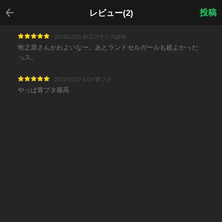
戻る
投稿
レビュー(2)
2023/12/21 枝豆のすじの妖精
牧之原さんかわよいなー。あとランドセルガールも超よかった
っス。
2023/10/27 ILOV青ブタ
やっぱ青ブタ最高