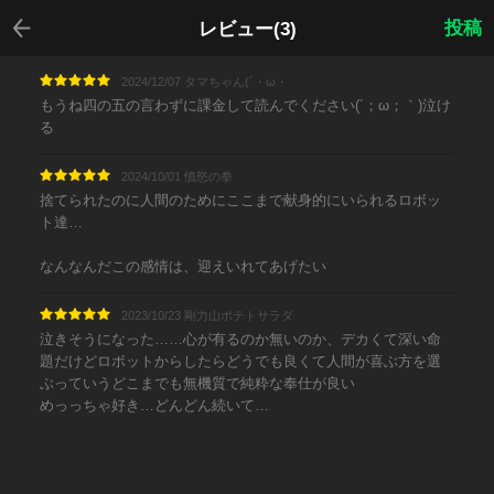
戻る
投稿
レビュー(3)
2024/12/07 タマちゃん(´・ω・
もうね四の五の言わずに課金して読んでください(´；ω；｀)泣け
る
2024/10/01 憤怒の拳
捨てられたのに人間のためにここまで献身的にいられるロボッ
ト達…
なんなんだこの感情は、迎えいれてあげたい
2023/10/23 剛力山ポテトサラダ
泣きそうになった……心が有るのか無いのか、デカくて深い命
題だけどロボットからしたらどうでも良くて人間が喜ぶ方を選
ぶっていうどこまでも無機質で純粋な奉仕が良い
めっっちゃ好き…どんどん続いて…