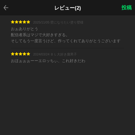
戻る
投稿
レビュー(2)
2025/11/05 壁になりたい塗り壁様
おぉありがとう
配信者系はマジで大好きすぎる。
そしてもう一度言うけど、作ってくれてありがとうございます
2024/03/24 ＢＬ大好き腐男子
おほぉぉぉーーエロッちぃ、これ好きだわ