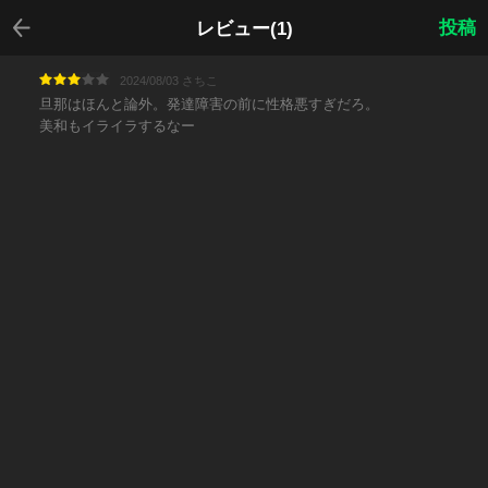
戻る
投稿
レビュー(1)
2024/08/03 さちこ
旦那はほんと論外。発達障害の前に性格悪すぎだろ。
美和もイライラするなー