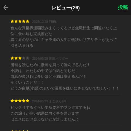
戻る
投稿
レビュー(26)
2025/12/28 FEEL
色んな異世界漫画読みまくってるけど無職転生は間違いなく上
位に食い込む完成度だな
異世界の話なのにキャラ達の人生に物凄いリアリティがあって
引き込まれる
2024/06/29 暖簾パウダー
漫画を読むために漫画を買って読んでるんだ！
小説は、わたしの中では白紙と同じだ！
白紙が多ければ多いほど不満は増えるんだ！
そういうことだ！！
どうか白紙(小説)のせいで漫画を嫌いにさせないで欲しい！！！
2024/06/23 まこさん&R
ビックリするぐらい要所要所でフラグ立てるね
この煽りが良い結果に向く事を願います
ゼニスにだけ会えないとか許しませんよ