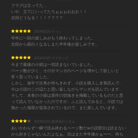
フラグは立ってた…
いや、立てにいってたろぉぉぉおおお！！
次回どうなる！！！？？？？
2024/02/23 りっく
半年に一回の楽しみがもう終わってしまった。
次回から面白くなるしまた半年後が楽しみです。
2024/02/23 マスタング
今まで最後の小節は一切読まないでいました。
ページ数が少く、その分マンガのページを増やして欲しいと
常々思っていました。
しかし、途中で次巻が待ちきれず、小説を購入し全巻読んで、
今は小説のこの辺だと思い返しながらマンガを読んでいます。
そして、末巻の小節は原作の切抜きを掲載しているものだと思
って読んでいなかったのですが、ふと読んでみると、小説では
無かった場面が追加されているので、また楽しんでいます。
2024/02/22 超課金おじさん
あいかわらず一瞬で読み終わるページ数だw小説部分は読まない
から好きじゃないんだよなぁ。次はまた半年後かぁーー。待ち