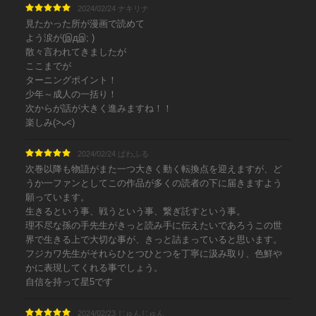
2024/02/24 ナキリナ
見たかった所が漫画で読めて
よう涙が(இдஇ; )
散々言われてきましたが
ここまでが
ターニングポイント！
少年～成人の一括り！
次からが話が大きく進みますね！！
楽しみ(>ᴗ<)
2024/02/24 ぱわふる
次巻以降も物語がまた一つ大きく動く転換点を迎えますが、ど
うか一ファンとしてこの作品が多くの読者の下に届きますよう
願っています。
生きるという事、戦うという事、繋ぎ託すという事。
理不尽な孫の手先生がきっと読み手に伝えたいであろうこの世
界で生きる上で大切な事が、きっと詰まっていると思います。
フジカワ先生がそれらひとつひとつを丁寧に汲み取り、色鮮や
かに表現してくれる事でしょう。
自信を持って星5です
2024/02/23 じゅんじゅん