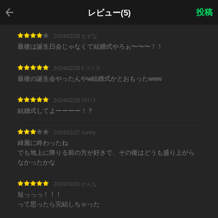
戻る
投稿
レビュー(5)
2024/02/28 なずな
最後は誕生日会じゃなくて結婚式やろぉ〜〜〜！！
2024/02/28 Fゴジラ
最後の誕生会やったんやw結婚式かとおもったwww
2024/02/28 ｱﾙﾃﾐｽ
結婚式してよーーーー！？
2024/02/27 sunny
綺麗に終わったね
でも地上に降りる前の方が好きで、その後はどうも盛り上がら
なかったかな
2024/02/26 かんな
短っっっ！！！
って思ったら完結しちゃった