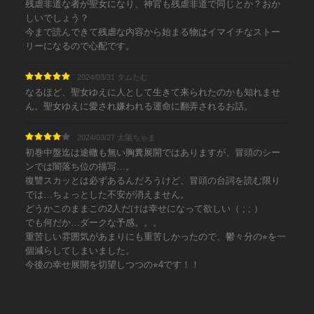
残虐非道な者が聖女になり、神官も残虐非道で同じとか？おか
しいでしょう？
今まで読んできて残虐な内容から始まる物はイマイチなストー
リーになるので心配です。
2024/03/31 タムたむ
なるほど、聖女ゆえに人として生きて来られたのかも知れませ
ん。聖女ゆえに愛され嫌われる運命に翻弄されるお話。
2024/03/27 太陽ちゃま
初巻中盤迄は途轍も無い胸糞展開ではありますが、冒頭のシー
ンでは闇落ち位の描写…。
復讐スカッとは必ずあるんだろうけど、冒頭の台詞を読む限り
では…ちょっとした不安が消えません。
どうかこのままこの2人だけは幸せになって欲しい（ ; ; ）
でも何だか…ダークな予感。。。
重苦しい雰囲気があまりにも重苦しかったので、鬱々分の⭐︎を一
個減らしてしまいました。
今後の幸せ展開を切望しつつの⭐︎4です！！