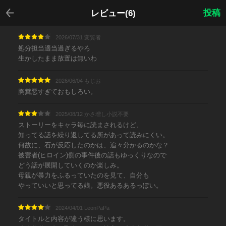
戻る
投稿
レビュー(6)
2026/07/31 変質者
処分担当適当過ぎるやろ
生かしたまま放置は無いわ
2026/06/04 もじお
胸糞悪すぎておもしろい。
2025/08/12 かさ増し小説不要
ストーリーをキャラ毎に読まされるけど、
知ってる話を繰り返してる所があって読みにくい。
何故に、石が反応したのかは、追々分かるのかな？
被害者(ヒロイン)側の事件後の話もゆっくりなので
どう話が展開していくのか楽しみ。
母親が暴力をふるっていたのを見て、自分も
やっていいと思ってる娘。悪役あるあるっぽい。
2024/04/01 LeonPaPa
タイトルと内容が違う様に思います。