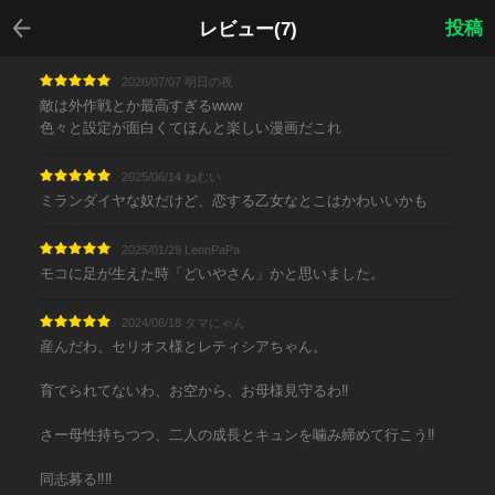
戻る
投稿
レビュー(7)
2026/07/07 明日の夜
敵は外作戦とか最高すぎるwww
色々と設定が面白くてほんと楽しい漫画だこれ
2025/06/14 ねむい
ミランダイヤな奴だけど、恋する乙女なとこはかわいいかも
2025/01/29 LeonPaPa
モコに足が生えた時「どいやさん」かと思いました。
2024/06/18 タマにゃん
産んだわ、セリオス様とレティシアちゃん。
育てられてないわ、お空から、お母様見守るわ‼︎
さー母性持ちつつ、二人の成長とキュンを噛み締めて行こう‼︎
同志募る‼︎‼︎