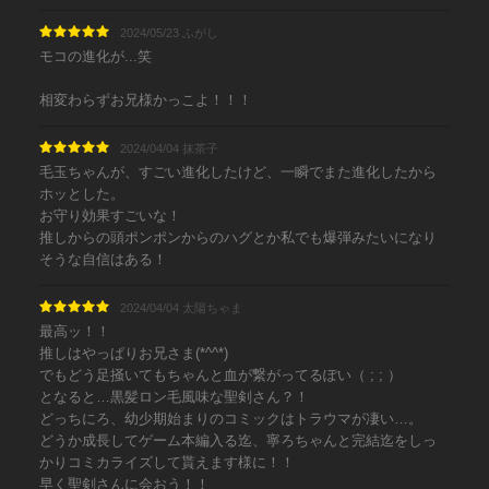
2024/05/23 ふがし
モコの進化が...笑
相変わらずお兄様かっこよ！！！
2024/04/04 抹茶子
毛玉ちゃんが、すごい進化したけど、一瞬でまた進化したから
ホッとした。
お守り効果すごいな！
推しからの頭ポンポンからのハグとか私でも爆弾みたいになり
そうな自信はある！
2024/04/04 太陽ちゃま
最高ッ！！
推しはやっぱりお兄さま(*^^*)
でもどう足掻いてもちゃんと血が繋がってるぽい（ ; ; ）
となると…黒髪ロン毛風味な聖剣さん？！
どっちにろ、幼少期始まりのコミックはトラウマが凄い…。
どうか成長してゲーム本編入る迄、寧ろちゃんと完結迄をしっ
かりコミカライズして貰えます様に！！
早く聖剣さんに会おう！！