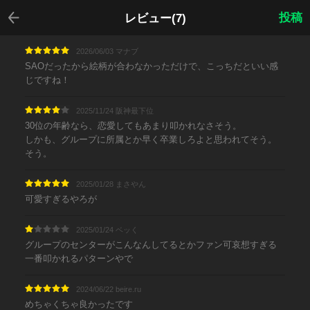
戻る
投稿
レビュー(7)
2026/06/03 マナブ
SAOだったから絵柄が合わなかっただけで、こっちだといい感
じですね！
2025/11/24 阪神最下位
30位の年齢なら、恋愛してもあまり叩かれなさそう。
しかも、グループに所属とか早く卒業しろよと思われてそう。
そう。
2025/01/28 まさやん
可愛すぎるやろが
2025/01/24 ベッく
グループのセンターがこんなんしてるとかファン可哀想すぎる
一番叩かれるパターンやで
2024/06/22 beire.ru
めちゃくちゃ良かったです