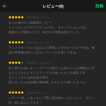
戻る
投稿
レビュー(8)
2025/08/07 ノワール
なんか途中から画風変わった？
シュッとしたデザインだったのに、モチってしましたね
相変わらず面白いけど、前の方が画風は好きだった…
2024/06/15 ゲッコウ
アニメでやってたのはほんの序章にすぎなかったのですね。物
語の世界観が徐々に広がっていくのが良いですね。
2024/06/12 まめはな
年１回のお楽しみ！ハマベーの強さとお姉ちゃんの相変わらず
なとんでもなとギフトアップルの食べたさで大満足です
またここからは読み返す毎日
気になったのは絵柄の違和感…かわいさが減ったような…
2024/06/08 まりさん
ハマベー強っ！あっという間に読み終わっちゃった〜、また一
年...楽しみにしてます！