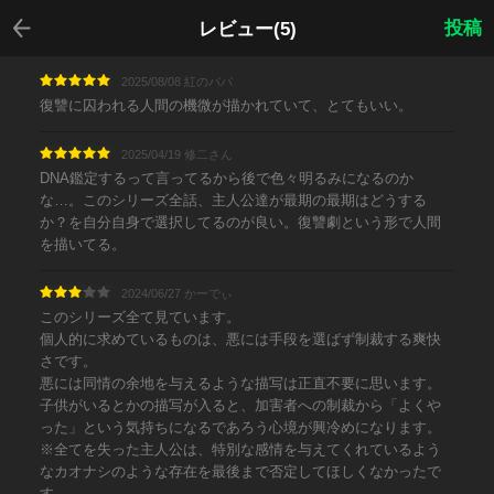
戻る
投稿
レビュー(5)
2025/08/08 紅のパパ
復讐に囚われる人間の機微が描かれていて、とてもいい。
2025/04/19 修二さん
DNA鑑定するって言ってるから後で色々明るみになるのか
な…。このシリーズ全話、主人公達が最期の最期はどうする
か？を自分自身で選択してるのが良い。復讐劇という形で人間
を描いてる。
2024/06/27 かーでぃ
このシリーズ全て見ています。
個人的に求めているものは、悪には手段を選ばず制裁する爽快
さです。
悪には同情の余地を与えるような描写は正直不要に思います。
子供がいるとかの描写が入ると、加害者への制裁から「よくや
った」という気持ちになるであろう心境が興冷めになります。
※全てを失った主人公は、特別な感情を与えてくれているよう
なカオナシのような存在を最後まで否定してほしくなかったで
す。