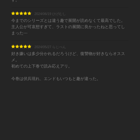
2024/06/19 ひげむし
今までのシリーズとは違う趣で展開が読めなくて最高でした。
主人公が可哀想すぎて、ラストの展開に良かったねと思ってし
まった⋯
2024/05/27 らじぺん
好き嫌いは多少分かれるだろうけど、復讐物が好きならオスス
メ。
初めての上下巻で読み応えアリ。
今巻は伏兵現れ、エンドもいつもと趣が違った。