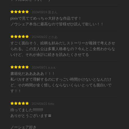
2024/09/24 栗まん
pixivで見ててめっちゃ大好きな作品です！
ノウシェア本当に最高なので皆様ぜひ読んで欲しい！！
2024/09/22 とかあ
すごく面白そう、絵柄も好みだしストーリーが複雑で考えさせ
られる。この主人公は多重人格者なの？今んとこ全然わからな
いけど、それが余計に続きを読みたくさせてる
2024/09/21 a.a.a.
書籍化だあああああ！！！
私バカすぎて理解するのにすっごい時間かけないとなんだけ
ど、その時間が全く惜しくならないくらいとっても面白いで
す！！
2024/09/21 kotu
待ってました!!!!!!!!!
ありがとうございます〓
ノーシェア好き