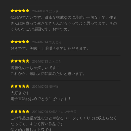
2024/08/09 ばっさー
伏線がすごいです。緻密な構成なのに矛盾が一切なくて、作者
さんは何食って生きてきたんだろうってよく思ってます。その
くらいすごい漫画です。おすすめ。
2024/07/14 でんどぅ
好きです、美味しく咀嚼させていただきます。
2024/07/13 ことこと
書籍化めっちゃ嬉しいです！
これから、毎話大切に読みたいと思います。
2024/07/08 脳死猫
大好きです
電子書籍化おめでとうございます！
2024/07/06 SARAフロンテラ民
この作品は話が進むほど単なるＢＬってくくりでは収まらなく
なってく、すごく深い作品です
個人的な推しはトワです