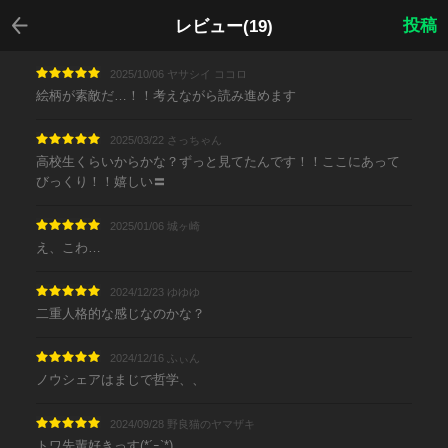
戻る
投稿
レビュー(19)
2025/10/06 ヤサシイ ココロ
絵柄が素敵だ…！！考えながら読み進めます
2025/03/22 さっちゃん
高校生くらいからかな？ずっと見てたんです！！ここにあって
びっくり！！嬉しい〓
2025/01/06 城ヶ崎
え、こわ…
2024/12/23 ゆゆゆ
二重人格的な感じなのかな？
2024/12/16 ふぃん
ノウシェアはまじで哲学、、
2024/09/28 野良猫のヤマザキ
トワ先輩好きっす(*´ｰ`*)