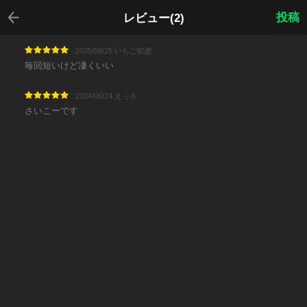
戻る
投稿
レビュー(2)
2025/08/25 いちご餡蜜
毎回短いけど凄くいい
2024/06/24 えっさ
さいこーです