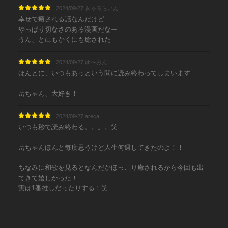
2024/09/27 きゃろらいん
幸せで癒される話なんだけど
やっぱり切なさのある漫画だなー
うん、とにもかくにも癒された
2024/09/27 ゆ〜みん
ほんとに、いつもあっという間に読み終わってしまいます……
岳ちゃん、大好き！
2024/09/27 areca
いつも秒で読み終わる。。。。笑
岳ちゃんほんと毎度思うけど人生何週してきたのよ！！
ちなみに和歌を見るとなんだかほっこり癒されるから今回も出
てきて嬉しかった！
実は1番推しだったりする！笑