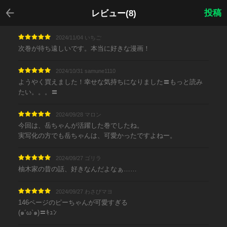
戻る
投稿
レビュー(8)
2024/11/04 いちご
次巻が待ち遠しいです。本当に好きな漫画！
2024/10/31 samune1110
ようやく買えました！幸せな気持ちになりました〓もっと読み
たい。。。〓
2024/09/28 マロン
今回は、岳ちゃんが活躍した巻でしたね。
実写化の方でも岳ちゃんは、可愛かったですよねー。
2024/09/27 ゴリラ
柚木家の昔の話、好きなんだよなぁ……
2024/09/27 わさびマヨ
146ページのピーちゃんが可愛すぎる
(๑´ω`๑)〓ｷｭﾝ