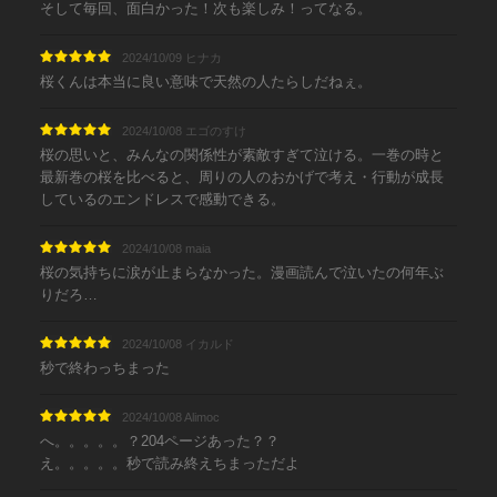
そして毎回、面白かった！次も楽しみ！ってなる。
2024/10/09 ヒナカ
桜くんは本当に良い意味で天然の人たらしだねぇ。
2024/10/08 エゴのすけ
桜の思いと、みんなの関係性が素敵すぎて泣ける。一巻の時と
最新巻の桜を比べると、周りの人のおかげで考え・行動が成長
しているのエンドレスで感動できる。
2024/10/08 maia
桜の気持ちに涙が止まらなかった。漫画読んで泣いたの何年ぶ
りだろ…
2024/10/08 イカルド
秒で終わっちまった
2024/10/08 Alimoc
へ。。。。。？204ページあった？？
え。。。。。秒で読み終えちまっただよ