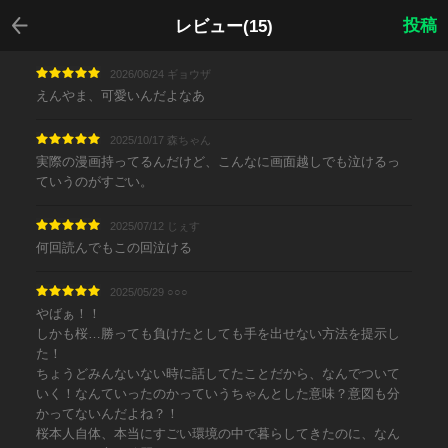
戻る
投稿
レビュー(15)
2026/06/24 ギョウザ
えんやま、可愛いんだよなあ
2025/10/17 森ちゃん
実際の漫画持ってるんだけど、こんなに画面越しでも泣けるっ
ていうのがすごい。
2025/07/12 じぇす
何回読んでもこの回泣ける
2025/05/29 ○○○
やばぁ！！
しかも桜…勝っても負けたとしても手を出せない方法を提示し
た！
ちょうどみんないない時に話してたことだから、なんでついて
いく！なんていったのかっていうちゃんとした意味？意図も分
かってないんだよね？！
桜本人自体、本当にすごい環境の中で暮らしてきたのに、なん