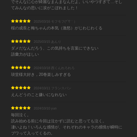
でそんなに心が綺麗なまんまなんだよ。いいやつすぎて…そし
てみんなの思いに涙がこぼれました！
2025/03/16 モフモフ(*´∇｀）
桜の成長と梅ちゃんの本気（激怒）がじわじわくる
2025/03/15 あんり
ダメだなんだろう、この気持ちを言葉にできない
語彙力がほしい
2024/10/18 西くんれろれろ
琰堂様大好き，20巻楽しみすぎる
2024/10/11 フランスパン
えんどうのこと嫌いになれない
2024/10/10 yun
毎回泣く。
読み始める前に今回は泣かずに読むと思っても泣く。
凄いよね！いろんな感情が、それぞれのキャラの感情が瞬時に
ブワって入ってくるの。