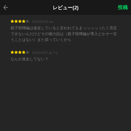
戻る
投稿
レビュー(2)
2025/03/19 ear
親子喧嘩編は迷走していると言われてもまっっっっったく否定
できないんだけどその後の話は（親子喧嘩編が導入とかそー言
うことはない）また戻っていくから
2024/10/27 あーな
なんか迷走してない？