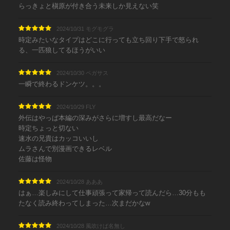
らっきょと槇原が付き合う未来しか見えない笑
2024/10/31 モグモグラ
時定みたいなタイプはどこに行っても立ち回り下手で怒られ
る、一匹狼してるほうがいい
2024/10/30 ペガサス
一瞬で終わるドンケツ。。。
2024/10/29 FLY
外伝はやっぱ本編の深みがさらに増すし最高だなー
時定ちょっと切ない
速水の兄貴はカッコいいし
ムラさんで別漫画できるレベル
佐藤は怪物
2024/10/28 あああ
はぁ…楽しみにして仕事頑張って家帰って読んだら…30分もも
たなく読み終わってしまった…次まだかなw
2024/10/28 風吹けば名無し