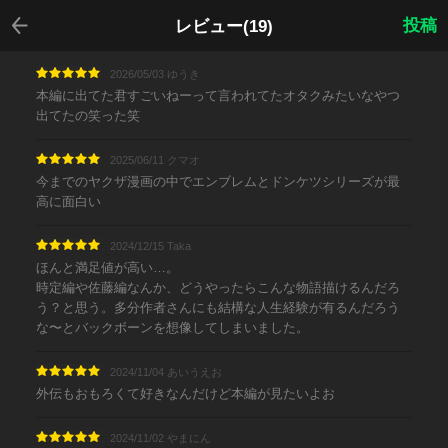
戻る
投稿
レビュー(19)
2026/05/03 ゆうき
本編に出てた君すごいねーって言われてたオタクみたいなやつ
出てたの笑った笑
2025/06/11 クマオ
今までのヤクザ漫画の中でエンブレムとドンケツシリーズが最
高に面白い
2024/12/15 Taka
ほんと満足値が高い…。
時定編や佐藤編なんか、どうやったらこんな物語描けるんだろ
う？と思う。多分作者さんにも結構な人生経験が有るんだろう
な〜とバックボーンを想像してしまいました。
2024/11/04 あいうえお
外伝もおもろくて好きなんだけど本編が見たいよお
2024/11/02 やまにん