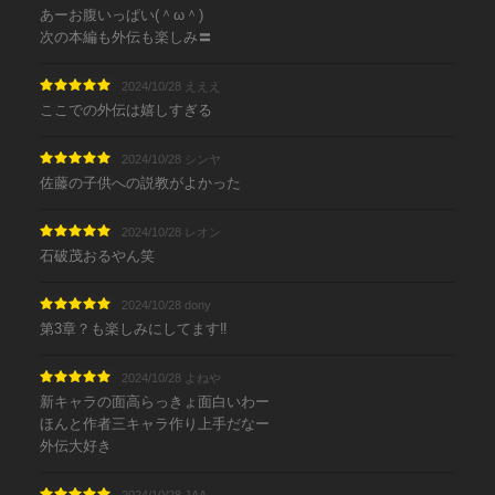
あーお腹いっぱい(＾ω＾)
次の本編も外伝も楽しみ〓
2024/10/28 えええ
ここでの外伝は嬉しすぎる
2024/10/28 シンヤ
佐藤の子供への説教がよかった
2024/10/28 レオン
石破茂おるやん笑
2024/10/28 dony
第3章？も楽しみにしてます‼︎
2024/10/28 よねや
新キャラの面高らっきょ面白いわー
ほんと作者三キャラ作り上手だなー
外伝大好き